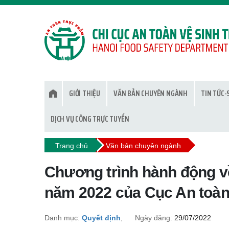
GIỚI THIỆU
VĂN BẢN CHUYÊN NGÀNH
TIN TỨC-
DỊCH VỤ CÔNG TRỰC TUYẾN
Trang chủ
Văn bản chuyên ngành
Chương trình hành động về
năm 2022 của Cục An toà
Danh mục:
Quyết định
,
Ngày đăng:
29/07/2022