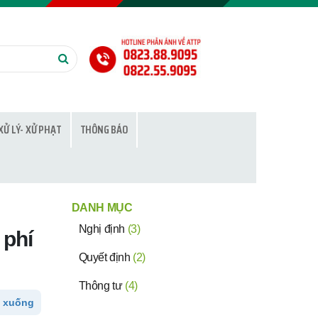
XỬ LÝ- XỬ PHẠT
THÔNG BÁO
DANH MỤC
Nghị định
(3)
 phí
Quyết định
(2)
Thông tư
(4)
 xuống