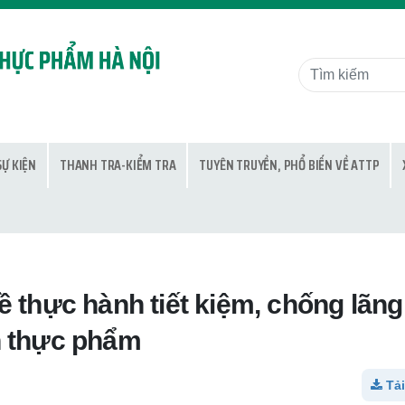
SỰ KIỆN
THANH TRA-KIỂM TRA
TUYÊN TRUYỀN, PHỔ BIẾN VỀ ATTP
 thực hành tiết kiệm, chống lãng
n thực phẩm
Tải