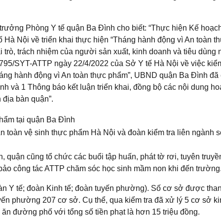
 trưởng Phòng Y tế quận Ba Đình cho biết: “Thực hiện Kế hoạc
 Nội về triển khai thực hiện “Tháng hành động vì An toàn t
 trò, trách nhiệm của người sản xuất, kinh doanh và tiêu dùng
1795/SYT-ATTP ngày 22/4/2022 của Sở Y tế Hà Nội về việc kiểm
háng hành động vì An toàn thực phẩm”, UBND quận Ba Đình đã
h và 1 Thông báo kết luận triển khai, đồng bộ các nội dung ho
 địa bàn quận”.
 toàn vệ sinh thực phẩm Hà Nội và đoàn kiểm tra liên ngành s
, quận cũng tổ chức các buổi tập huấn, phát tờ rơi, tuyên truyề
ảm bảo công tác ATTP chăm sóc học sinh mầm non khi đến trường
àn Y tế; đoàn Kinh tế; đoàn tuyến phường). Số cơ sở được than
uyến phường 207 cơ sở. Cụ thể, qua kiểm tra đã xử lý 5 cơ sở k
ăn đường phố với tổng số tiền phạt là hơn 15 triệu đồng.