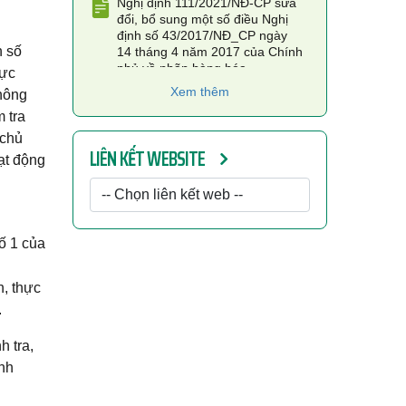
đổi, bổ sung một số điều Nghị
định số 43/2017/NĐ_CP ngày
14 tháng 4 năm 2017 của Chính
h số
phủ về nhãn hàng hóa
hực
Nghị định số 70/2021/NĐ-CP
Xem thêm
 nông
của Chính phủ : Sửa đổi, bổ
 tra
sung một số điều của Nghị định
số 181/2013/NĐ-CP ngày 14
 chủ
LIÊN KẾT WEBSITE
tháng 11 năm 2013 của Chính
ạt động
phủ quy định chi tiết thi hành
một số điều của Luật Quảng cáo
Thông tư Hướng dẫn thực hành
sản xuất tốt (GMP) trong sản
ố 1 của
xuất, kinh doanhthực phẩm bảo
vệ sức khỏe
n, thực
Thông tư Ban hành quy chuẩn
.
kỹ thuật quốc gia đối với thuốc
lá điếu
h tra,
inh