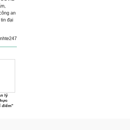
ẩm,
 công an
tin đại
inhte247
n lý
thực
í điểm”