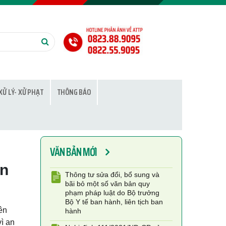
XỬ LÝ- XỬ PHẠT
THÔNG BÁO
VĂN BẢN MỚI
ận
Thông tư sửa đổi, bổ sung và
bãi bỏ một số văn bản quy
phạm pháp luật do Bộ trưởng
Bộ Y tế ban hành, liên tịch ban
hành
ên
ì an
Nghị định 111/2021/NĐ-CP sửa