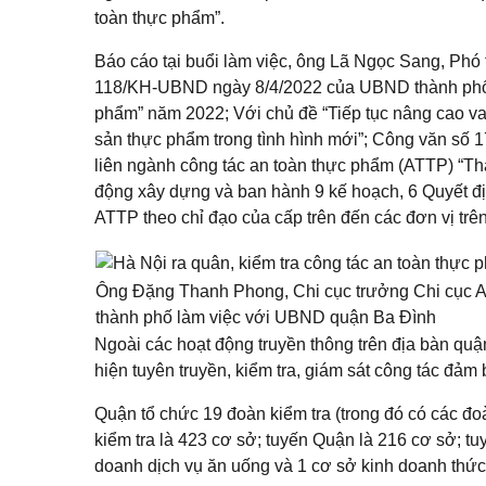
toàn thực phẩm”.
Báo cáo tại buổi làm việc, ông Lã Ngọc Sang, Phó
118/KH-UBND ngày 8/4/2022 của UBND thành phố Hà
phẩm” năm 2022; Với chủ đề “Tiếp tục nâng cao vai
sản thực phẩm trong tình hình mới”; Công văn số 
liên ngành công tác an toàn thực phẩm (ATTP) “T
động xây dựng và ban hành 9 kế hoạch, 6 Quyết địn
ATTP theo chỉ đạo của cấp trên đến các đơn vị trên
Ông Đặng Thanh Phong, Chi cục trưởng Chi cục An
thành phố làm việc với UBND quận Ba Đình
Ngoài các hoạt động truyền thông trên địa bàn quận
hiện tuyên truyền, kiểm tra, giám sát công tác đ
Quận tổ chức 19 đoàn kiểm tra (trong đó có các đo
kiểm tra là 423 cơ sở; tuyến Quận là 216 cơ sở; t
doanh dịch vụ ăn uống và 1 cơ sở kinh doanh thức 