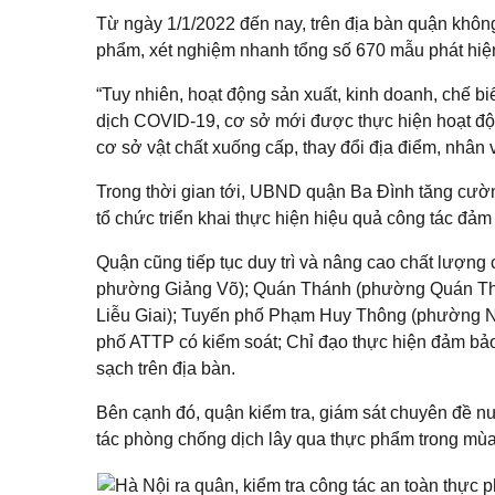
Từ ngày 1/1/2022 đến nay, trên địa bàn quận khôn
phẩm, xét nghiệm nhanh tổng số 670 mẫu phát hiệ
“Tuy nhiên, hoạt động sản xuất, kinh doanh, chế b
dịch COVID-19, cơ sở mới được thực hiện hoạt động
cơ sở vật chất xuống cấp, thay đổi địa điểm, nhân
Trong thời gian tới, UBND quận Ba Đình tăng cườ
tổ chức triển khai thực hiện hiệu quả công tác đ
Quận cũng tiếp tục duy trì và nâng cao chất lượng
phường Giảng Võ); Quán Thánh (phường Quán Th
Liễu Giai); Tuyến phố Phạm Huy Thông (phường Ng
phố ATTP có kiểm soát; Chỉ đạo thực hiện đảm bảo
sạch trên địa bàn.
Bên cạnh đó, quận kiểm tra, giám sát chuyên đề 
tác phòng chống dịch lây qua thực phẩm trong mùa