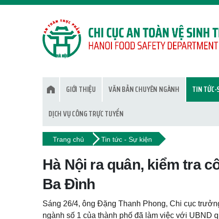
GIỚI THIỆU
VĂN BẢN CHUYÊN NGÀNH
TIN TỨC-
DỊCH VỤ CÔNG TRỰC TUYẾN
Trang chủ
Tin tức - Sự kiện
Hà Nội ra quân, kiểm tra c
Ba Đình
Sáng 26/4, ông Đặng Thanh Phong, Chi cục trưởng 
ngành số 1 của thành phố đã làm việc với UBND qu