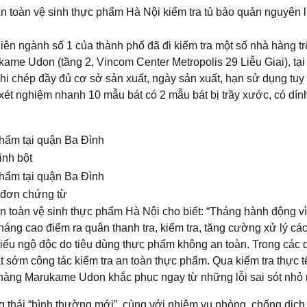
 toàn vệ sinh thực phẩm Hà Nội kiểm tra tủ bảo quản nguyên l
iên ngành số 1 của thành phố đã đi kiểm tra một số nhà hàng tr
ame Udon (tầng 2, Vincom Center Metropolis 29 Liễu Giai), tại 
hi chép đầy đủ cơ sở sản xuất, ngày sản xuất, hạn sử dụng tuy
ét nghiệm nhanh 10 mẫu bát có 2 mẫu bát bị trầy xước, có dính
inh bột
á đơn chứng từ
 toàn vệ sinh thực phẩm Hà Nội cho biết: “Tháng hành động v
tháng cao điểm ra quân thanh tra, kiểm tra, tăng cường xử lý cá
hiểu ngộ độc do tiêu dùng thực phẩm không an toàn. Trong các 
t sớm công tác kiểm tra an toàn thực phẩm. Qua kiểm tra thực t
 hàng Marukame Udon khắc phục ngay từ những lỗi sai sót nhỏ 
ng thái “bình thường mới”, cùng với nhiệm vụ phòng, chống dịc