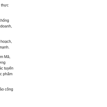
 thực
 chống
 doanh,
 hoạch,
 mạnh.
im Mã,
ờng
ác tuyến
ực phẩm
bảo công