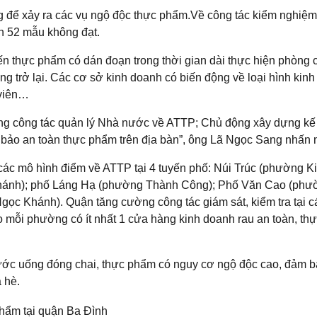
g để xảy ra các vụ ngộ độc thực phẩm.Về công tác kiểm nghiệm
n 52 mẫu không đạt.
iến thực phẩm có dán đoạn trong thời gian dài thực hiện phòng
 trở lại. Các cơ sở kinh doanh có biến động về loại hình kinh
 viên…
ng công tác quản lý Nhà nước về ATTP; Chủ động xây dựng kế
ảm bảo an toàn thực phẩm trên địa bàn”, ông Lã Ngọc Sang nhấn
 các mô hình điểm về ATTP tại 4 tuyến phố: Núi Trúc (phường K
ánh); phố Láng Hạ (phường Thành Công); Phố Văn Cao (phư
ọc Khánh). Quận tăng cường công tác giám sát, kiểm tra tại c
 mỗi phường có ít nhất 1 cửa hàng kinh doanh rau an toàn, th
nước uống đóng chai, thực phẩm có nguy cơ ngộ độc cao, đảm 
 hè.