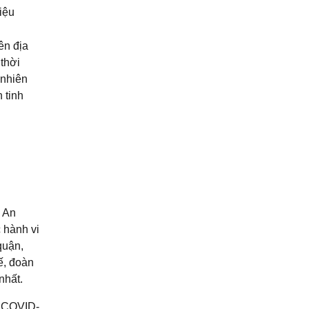
iệu
ên địa
thời
 nhiên
 tinh
ì An
c hành vi
quận,
ế, đoàn
nhất.
h COVID-