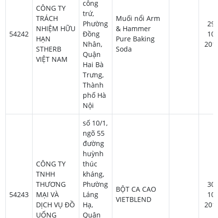
công
CÔNG TY
trứ,
TRÁCH
Muối nổi Arm
Phường
29-
NHIỆM HỮU
& Hammer
54242
Đồng
10-
HẠN
Pure Baking
Nhân,
201
STHERB
Soda
Quận
VIỆT NAM
Hai Bà
Trưng,
Thành
phố Hà
Nội
số 10/1,
ngõ 55
đường
huỳnh
CÔNG TY
thúc
TNHH
kháng,
THƯƠNG
Phường
30-
BỘT CA CAO
54243
MẠI VÀ
Láng
10-
VIETBLEND
DỊCH VỤ ĐỒ
Hạ,
201
UỐNG
Quận