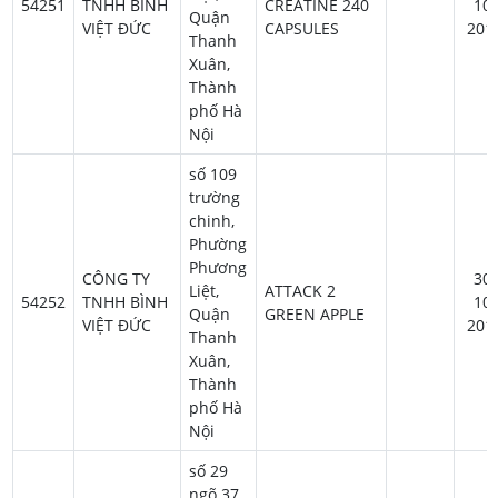
54251
TNHH BÌNH
CREATINE 240
10-
Quận
VIỆT ĐỨC
CAPSULES
201
Thanh
Xuân,
Thành
phố Hà
Nội
số 109
trường
chinh,
Phường
Phương
CÔNG TY
30-
Liệt,
ATTACK 2
54252
TNHH BÌNH
10-
Quận
GREEN APPLE
VIỆT ĐỨC
201
Thanh
Xuân,
Thành
phố Hà
Nội
số 29
ngõ 37