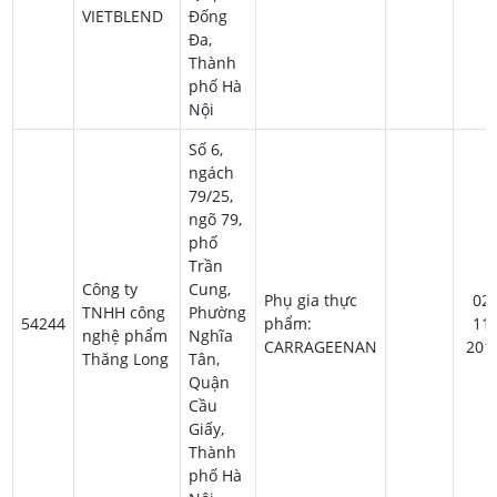
VIETBLEND
Đống
Đa,
Thành
phố Hà
Nội
Số 6,
ngách
79/25,
ngõ 79,
phố
Trần
Công ty
Cung,
Phụ gia thực
02-
TNHH công
Phường
54244
phẩm:
11-
nghệ phẩm
Nghĩa
CARRAGEENAN
201
Thăng Long
Tân,
Quận
Cầu
Giấy,
Thành
phố Hà