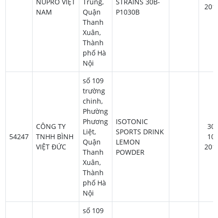
NUPRO VIỆT
Trung,
STRAINS 30B-
201
NAM
Quận
P1030B
Thanh
Xuân,
Thành
phố Hà
Nội
số 109
trường
chinh,
Phường
Phương
ISOTONIC
CÔNG TY
30-
Liệt,
SPORTS DRINK
54247
TNHH BÌNH
10-
Quận
LEMON
VIỆT ĐỨC
201
Thanh
POWDER
Xuân,
Thành
phố Hà
Nội
số 109