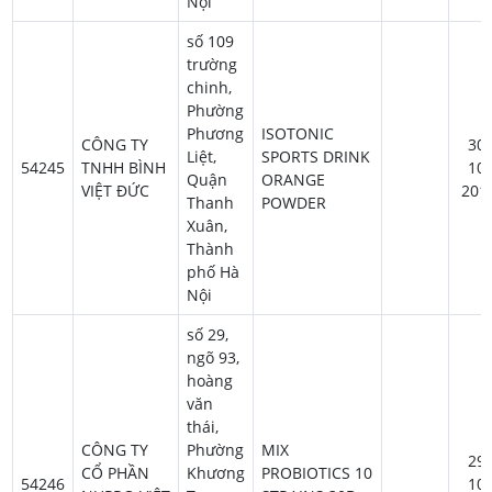
Nội
số 109
trường
chinh,
Phường
Phương
ISOTONIC
CÔNG TY
30-
Liệt,
SPORTS DRINK
54245
TNHH BÌNH
10-
Quận
ORANGE
VIỆT ĐỨC
201
Thanh
POWDER
Xuân,
Thành
phố Hà
Nội
số 29,
ngõ 93,
hoàng
văn
thái,
CÔNG TY
Phường
MIX
29-
CỔ PHẦN
Khương
PROBIOTICS 10
54246
10-