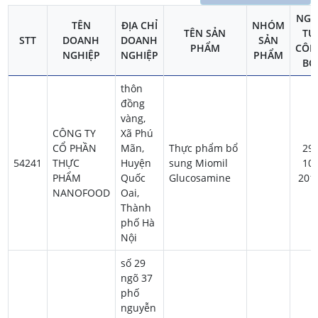
NGÀ
TÊN
ĐỊA CHỈ
NHÓM
TÊN SẢN
TỰ
STT
DOANH
DOANH
SẢN
PHẨM
CÔN
NGHIỆP
NGHIỆP
PHẨM
BỐ
thôn
đồng
vàng,
CÔNG TY
Xã Phú
CỔ PHẦN
Mãn,
Thực phẩm bổ
29-
54241
THỰC
Huyện
sung Miomil
10-
PHẨM
Quốc
Glucosamine
201
NANOFOOD
Oai,
Thành
phố Hà
Nội
số 29
ngõ 37
phố
nguyễn