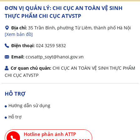
ĐƠN VỊ QUẢN LÝ: CHI CỤC AN TOÀN VỆ SINH
THỰC PHẨM
CHI CỤC ATVSTP
Địa chỉ:
35 Trần Bình, phường Từ Liêm, thành phố Hà Nội
[Xem bản đồ]
Điện thoại:
024 3259 5832
Email:
ccvsattp_soyt@hanoi.gov.vn
Cơ quan chủ quản:
CHI CỤC AN TOÀN VỆ SINH THỰC PHẨM
CHI CỤC ATVSTP
HỖ TRỢ
Hướng dẫn sử dụng
Hỗ trợ
Hotline phản ánh ATTP