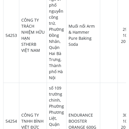
phố
nguyễn
công
CÔNG TY
trứ,
TRÁCH
Muối nổi Arm
Phường
29-
NHIỆM HỮU
& Hammer
54253
Đồng
10-
HẠN
Pure Baking
Nhân,
201
STHERB
Soda
Quận
VIỆT NAM
Hai Bà
Trưng,
Thành
phố Hà
Nội
số 109
trường
chinh,
Phường
Phương
CÔNG TY
ENDURANCE
30-
Liệt,
54254
TNHH BÌNH
BOOSTER
10-
Quận
VIỆT ĐỨC
ORANGE 600G
201