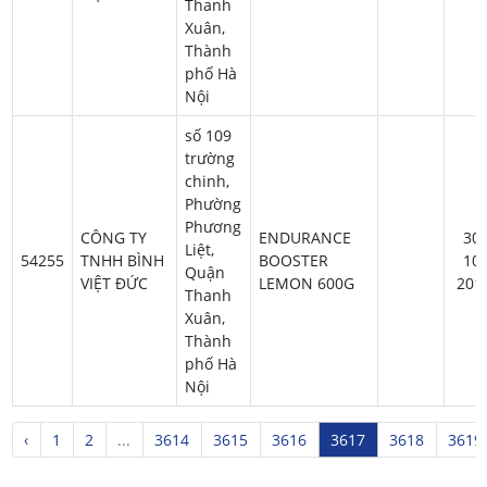
Thanh
Xuân,
Thành
phố Hà
Nội
số 109
trường
chinh,
Phường
Phương
CÔNG TY
ENDURANCE
30-
Liệt,
54255
TNHH BÌNH
BOOSTER
10-
Quận
VIỆT ĐỨC
LEMON 600G
201
Thanh
Xuân,
Thành
phố Hà
Nội
‹
1
2
...
3614
3615
3616
3617
3618
3619