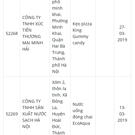
phố
minh
khai,
CÔNG TY
Phường
TNHH XÚC
Kẹo pizza
Minh
27-
TIẾN
King
52268
Khai,
03-
THƯƠNG
Gummy
Quận
2019
MẠI MINH
candy
Hai Bà
HẢI
Trưng,
Thành
phố Hà
Nội
Xóm 2,
thôn la
tinh, Xã
CÔNG TY
Đông
Nước
TNHH SẢN
La,
13-
uống
52269
XUẤT NƯỚC
Huyện
03-
đóng chai
SẠCH HÀ
Hoài
2019
EcoAqua
NỘI
Đức,
Thành