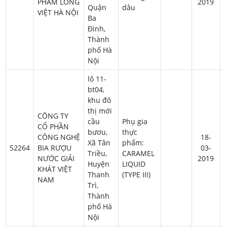
PHẨM LONG
2019
Quận
dâu
VIỆT HÀ NỘI
Ba
Đình,
Thành
phố Hà
Nội
lô 11-
bt04,
khu đô
thị mới
CÔNG TY
cầu
Phụ gia
CỔ PHẦN
bươu,
thực
CÔNG NGHỆ
18-
Xã Tân
phẩm:
52264
BIA RƯỢU
03-
Triều,
CARAMEL
NƯỚC GIẢI
2019
Huyện
LIQUID
KHÁT VIỆT
Thanh
(TYPE III)
NAM
Trì,
Thành
phố Hà
Nội