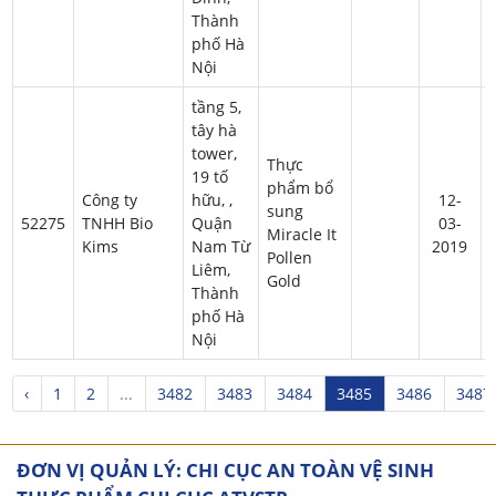
Thành
phố Hà
Nội
tầng 5,
tây hà
tower,
Thực
19 tố
phẩm bổ
Công ty
hữu, ,
12-
sung
52275
TNHH Bio
Quận
03-
Miracle It
Kims
Nam Từ
2019
Pollen
Liêm,
Gold
Thành
phố Hà
Nội
‹
1
2
...
3482
3483
3484
3485
3486
3487
ĐƠN VỊ QUẢN LÝ: CHI CỤC AN TOÀN VỆ SINH