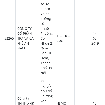
số 32,
ngách
43/33
đường
cổ
CÔNG TY
nhuế,
CỔ PHẦN
Phường
14-
TRÀ HOA
52265
TRÀ VÀ CÀ
Cổ
03-
CÚC
PHÊ AN
Nhuế 2,
2019
NAM
Quận
Bắc Từ
Liêm,
Thành
phố Hà
Nội
33
nguyễn
như đổ,
Phường
Công ty
Văn
TNHH XNK
HEMO
13-