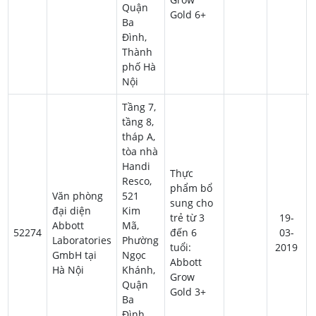
Quận
Gold 6+
Ba
Đình,
Thành
phố Hà
Nội
Tầng 7,
tầng 8,
tháp A,
tòa nhà
Handi
Thực
Resco,
phẩm bổ
Văn phòng
521
sung cho
đại diện
Kim
trẻ từ 3
19-
Abbott
Mã,
52274
đến 6
03-
Laboratories
Phường
tuổi:
2019
GmbH tại
Ngọc
Abbott
Hà Nội
Khánh,
Grow
Quận
Gold 3+
Ba
Đình,