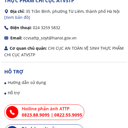
THỰC PHẨM
CHI CỤC ATVSTP
Địa chỉ:
35 Trần Bình, phường Từ Liêm, thành phố Hà Nội
[Xem bản đồ]
Điện thoại:
024 3259 5832
Email:
ccvsattp_soyt@hanoi.gov.vn
Cơ quan chủ quản:
CHI CỤC AN TOÀN VỆ SINH THỰC PHẨM
CHI CỤC ATVSTP
HỖ TRỢ
Hướng dẫn sử dụng
Hỗ trợ
Hotline phản ánh ATTP
0823.88.9095
|
0822.55.9095