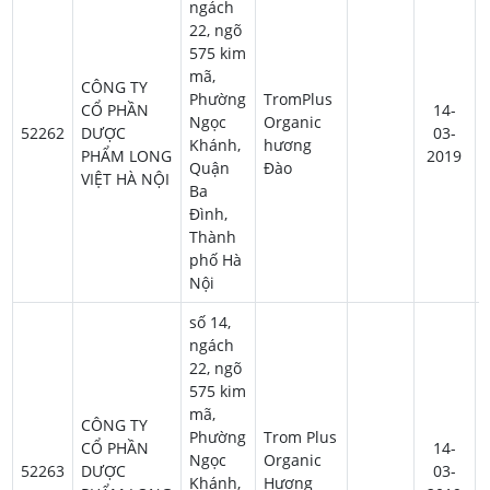
ngách
22, ngõ
575 kim
mã,
CÔNG TY
Phường
TromPlus
CỔ PHẦN
14-
Ngọc
Organic
52262
DƯỢC
03-
Khánh,
hương
PHẨM LONG
2019
Quận
Đào
VIỆT HÀ NỘI
Ba
Đình,
Thành
phố Hà
Nội
số 14,
ngách
22, ngõ
575 kim
mã,
CÔNG TY
Phường
Trom Plus
CỔ PHẦN
14-
Ngọc
Organic
52263
DƯỢC
03-
Khánh,
Hương