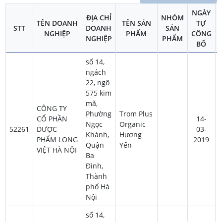
NGÀY
ĐỊA CHỈ
NHÓM
TÊN DOANH
TÊN SẢN
TỰ
STT
DOANH
SẢN
NGHIỆP
PHẨM
CÔNG
NGHIỆP
PHẨM
BỐ
số 14,
ngách
22, ngõ
575 kim
mã,
CÔNG TY
Phường
Trom Plus
CỔ PHẦN
14-
Ngọc
Organic
52261
DƯỢC
03-
Khánh,
Hương
PHẨM LONG
2019
Quận
Yến
VIỆT HÀ NỘI
Ba
Đình,
Thành
phố Hà
Nội
số 14,