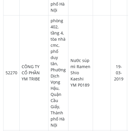
phố Hà
Nội
phòng
402,
tầng 4,
tòa nhà
cmc,
phố
duy
Nước súp
tân,
CÔNG TY
mì Ramen
19-
Phường
52270
CỔ PHẦN
Shio
03-
Dịch
YM TRIBE
Kaeshi
2019
Vọng
YM P0189
Hậu,
Quận
Cầu
Giấy,
Thành
phố Hà
Nội