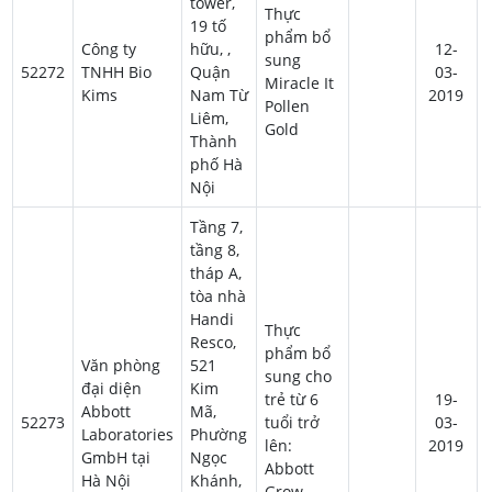
tower,
Thực
19 tố
phẩm bổ
Công ty
hữu, ,
12-
sung
52272
TNHH Bio
Quận
03-
Miracle It
Kims
Nam Từ
2019
Pollen
Liêm,
Gold
Thành
phố Hà
Nội
Tầng 7,
tầng 8,
tháp A,
tòa nhà
Handi
Thực
Resco,
phẩm bổ
Văn phòng
521
sung cho
đại diện
Kim
trẻ từ 6
19-
Abbott
Mã,
52273
tuổi trở
03-
Laboratories
Phường
lên:
2019
GmbH tại
Ngọc
Abbott
Hà Nội
Khánh,
Grow